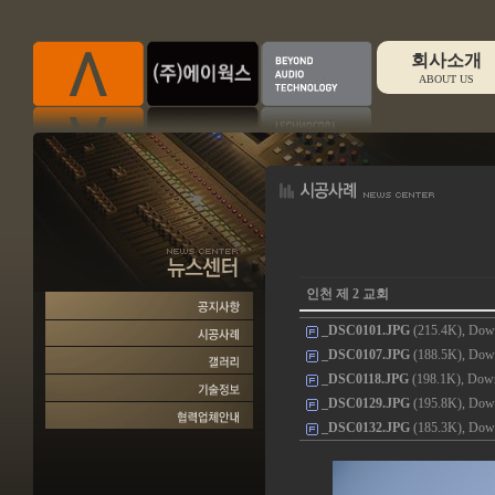
회사소개
ABOUT US
인천 제 2 교회
_DSC0101.JPG
(215.4K), Down
_DSC0107.JPG
(188.5K), Down
_DSC0118.JPG
(198.1K), Down
_DSC0129.JPG
(195.8K), Down
_DSC0132.JPG
(185.3K), Down